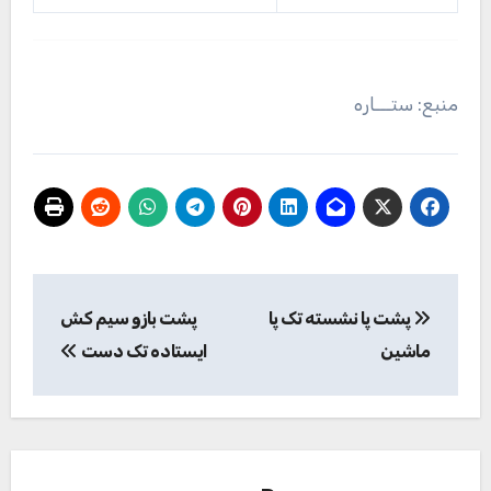
منبع: ستـــاره
راهبری
پشت پا نشسته تک پا
پشت بازو سیم کش
نوشته
ماشین
ایستاده تک دست