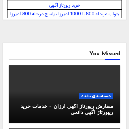
خرید رپورتاژ آگهی
جواب مرحله 800 تا 1000 امیرزا ، پاسخ مرحله 800 آمیرزا
You Missed
دسته‌بندی نشده
سفارش رپورتاژ آگهی ارزان – خدمات خرید
ریپورتاژ اگهی دائمی