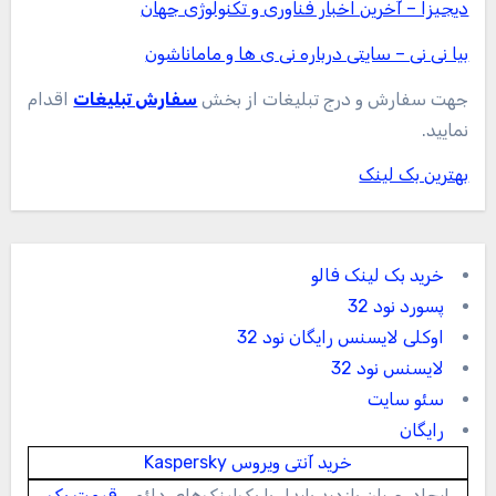
دیجیزا – آخرین اخبار فناوری و تکنولوژی جهان
بیا نی نی – سایتی درباره نی ی ها و ماماناشون
جهت سفارش و درج تبلیغات از بخش
سفارش تبلیغات
اقدام
نمایید.
بهترین بک لینک
خرید بک لینک فالو
پسورد نود 32
اوکلی لایسنس رایگان نود 32
لایسنس نود 32
سئو سایت
رایگان
خرید آنتی ویروس Kaspersky
ایجاد جریان بازدید پایدار با بک‌لینک‌های دائمی
قیمت بک