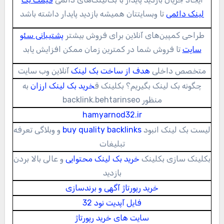
لینک دائمی
تا وبسایتتان همیشه بازدید پایدار داشته باشد
طراحی کمپین‌های آنلاین برای فروش بیشتر
پشتیبانی سئو
سایت
تا فروش شما در کمترین زمان ممکن افزایش یابد
متخصص داخلی
هدف از ساخت بک لینک
آنلاین وب سایت
چگونه بک لینک بگیریم؟ بکلینک ق
خرید بک لینک ارزان
به
منظور backlink.behtarinseo
hamyarnod32.ir
لیست بک لینک انبود
buy quality backlinks
و وبلاگی تعرفه
تبلیغات
بکلینک سازی بکلینک
خرید بک لینک محتوایی
و عالی بالا بردن
بازدید
خرید رپورتاژ آگهی و برندسازی
فایل آپدیت نود 32
سایت های خرید رپورتاژ