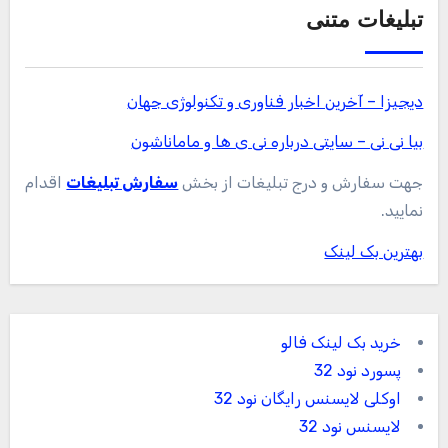
تبلیغات متنی
دیجیزا – آخرین اخبار فناوری و تکنولوژی جهان
بیا نی نی – سایتی درباره نی ی ها و ماماناشون
جهت سفارش و درج تبلیغات از بخش
سفارش تبلیغات
اقدام
نمایید.
بهترین بک لینک
خرید بک لینک فالو
پسورد نود 32
اوکلی لایسنس رایگان نود 32
لایسنس نود 32