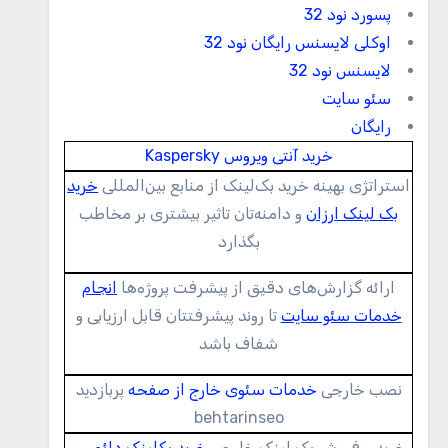
پسورد نود 32
اوکلی لایسنس رایگان نود 32
لایسنس نود 32
سئو سایت
رایگان
خرید آنتی ویروس Kaspersky
استراتژی بهینه خرید بک‌لینک از منابع بین‌المللی
خرید
بک لینک ارزان
و دامنه‌تان تاثیر بیشتری بر مخاطب
بگذارد
ارائه گزارش‌های دقیق از پیشرفت پروژه‌ها
انجام
خدمات سئو سایت
تا روند پیشرفتتان قابل ارزیابی و
شفاف باشد
نصب خارجی
خدمات سئوی خارج از صفحه
پربازدید
behtarinseo
خرید و فروش بک لینک خارجی
خرید بکلینک دائمی
و