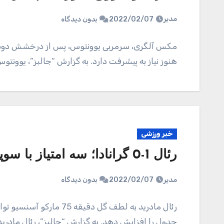
مدیر
2022/02/07
بدون دیدگاه
مکس آلگری، سرمربی یوونتوس، پس از درخشش دوشان 
هنوز نیاز به پیشرفت دارد. به گزارش “جالبز”، یوون
خبر ورزشی
رئال 1-0 گرانادا؛ سه امتیاز با سوپرگل آسنسیو
مدیر
2022/02/07
بدون دیدگاه
رئال مادرید به لطف گل دق
جدول را افزایش دهد. به گزارش “جالبز”، رئال مادر