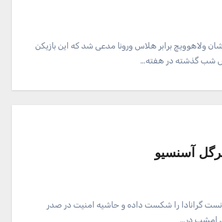
ولاهوویچ برابر هلاس ورونا مدعی شد که این بازیکن
توس شب گذشته در هفته…
یقه 75 مارکو آسنسیو توانست گرانادا را شکست داده و حاشیه امنیت در صدر
ید امشب در…