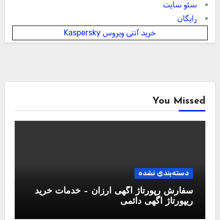
سئو سایت
رایگان
خرید آنتی ویروس Kaspersky
You Missed
دسته‌بندی نشده
سفارش رپورتاژ آگهی ارزان – خدمات خرید
ریپورتاژ اگهی دائمی