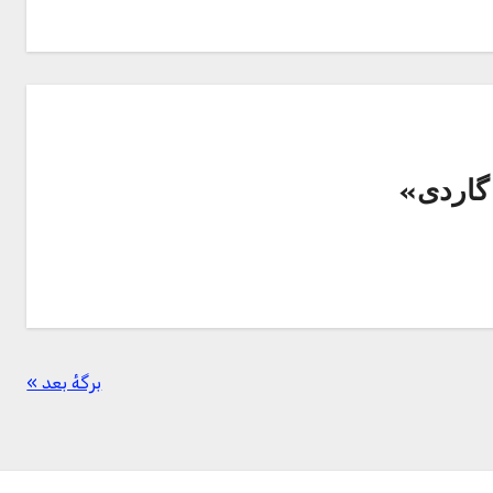
گاردی»
برگهٔ بعد »