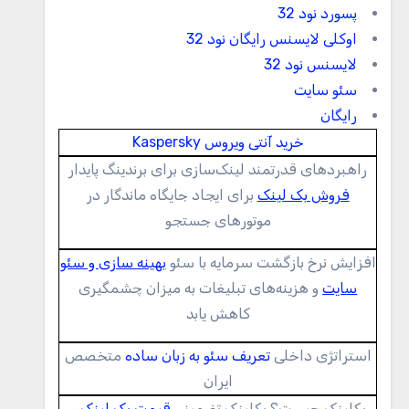
پسورد نود 32
اوکلی لایسنس رایگان نود 32
لایسنس نود 32
سئو سایت
رایگان
خرید آنتی ویروس Kaspersky
راهبردهای قدرتمند لینک‌سازی برای برندینگ پایدار
فروش بک لینک
برای ایجاد جایگاه ماندگار در
موتورهای جستجو
افزایش نرخ بازگشت سرمایه با سئو
بهینه سازی و سئو
سایت
و هزینه‌های تبلیغات به میزان چشمگیری
کاهش یابد
استراتژی داخلی
تعریف سئو به زبان ساده
متخصص
ایران
بکلینک چیست؟ بکلینک تضمینی
قیمت بک لینک
و