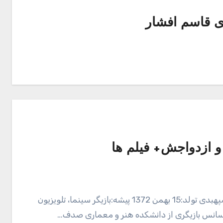
ی قاسم افشار
 ازدواجش+ فیلم ها
بیوگرافی صدف اسپهبدی نام :صدف نام خانوادگی:اسپهبدی تولد:15 بهمن 1372 پیشه:بازیگر سینما، تلویزیون