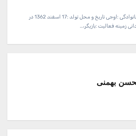
بیوگرافی علی اوجی بازیگر و تهیه کننده نام :علی نام خانوادگی :اوجی تاریخ و محل تولد :17 اسفند 1362 در
ی زمینه فعالیت :بازیگر،…
حسن بهمنی