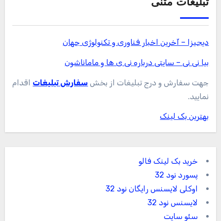
تبلیغات متنی
دیجیزا – آخرین اخبار فناوری و تکنولوژی جهان
بیا نی نی – سایتی درباره نی ی ها و ماماناشون
جهت سفارش و درج تبلیغات از بخش
سفارش تبلیغات
اقدام
نمایید.
بهترین بک لینک
خرید بک لینک فالو
پسورد نود 32
اوکلی لایسنس رایگان نود 32
لایسنس نود 32
سئو سایت