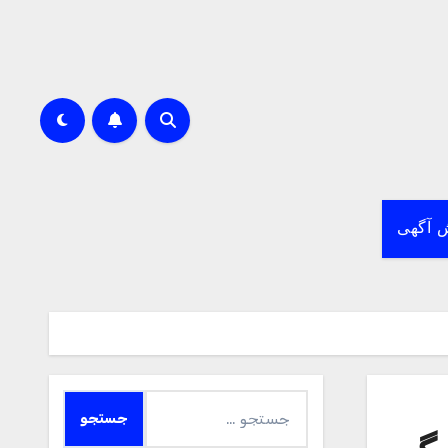
 آگهی
جستجو
برای: