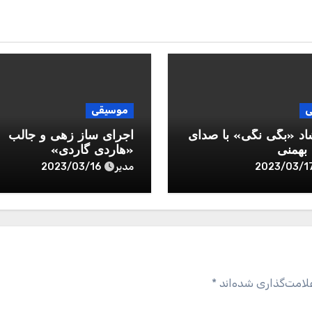
ی
موسیقی
اد «بگی نگی» با صدای
اجرای ساز زهی و جالب
همنی
«هاردی گاردی»
مدیر
2023/03/16
2023/03/1
لامت‌گذاری شده‌اند
*