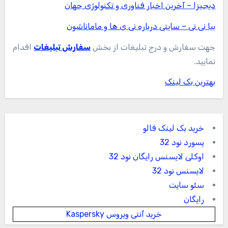
دیجیزا – آخرین اخبار فناوری و تکنولوژی جهان
بیا نی نی – سایتی درباره نی ی ها و ماماناشون
جهت سفارش و درج تبلیغات از بخش
سفارش تبلیغات
اقدام
نمایید.
بهترین بک لینک
خرید بک لینک فالو
پسورد نود 32
اوکلی لایسنس رایگان نود 32
لایسنس نود 32
سئو سایت
رایگان
خرید آنتی ویروس Kaspersky