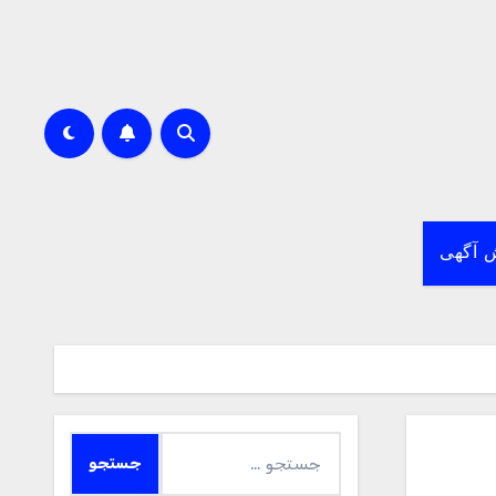
 آگهی
جستجو
برای: