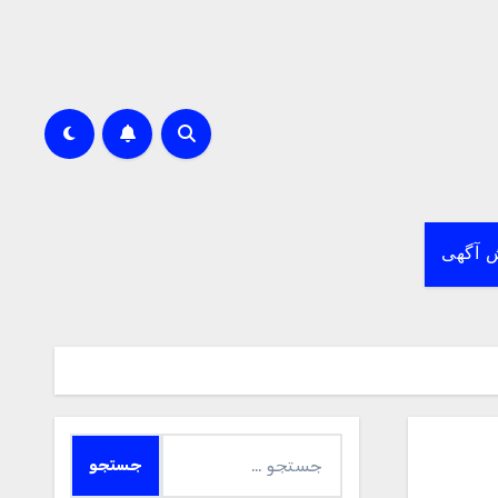
 آگهی
جستجو
برای: