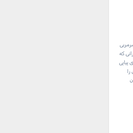
سرمربی
انی که
 پیاپی
را
ن