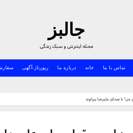
جالبز
مجله اینترنتی و سبک زندگی
تماس با ما
خانه
درباره ما
رپورتاژ-آگهی
سفارش
من” با صدای علیرضا بیرانوند