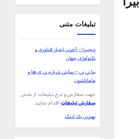
یرا
تبلیغات متنی
دیجیزا – آخرین اخبار فناوری و
تکنولوژی جهان
بیا نی نی – سایتی درباره نی ی ها و
ماماناشون
جهت سفارش و درج تبلیغات از بخش
سفارش تبلیغات
اقدام نمایید.
بهترین بک لینک