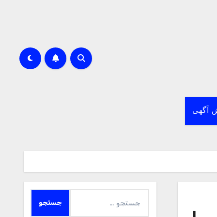
 آگهی
جستجو
برای: