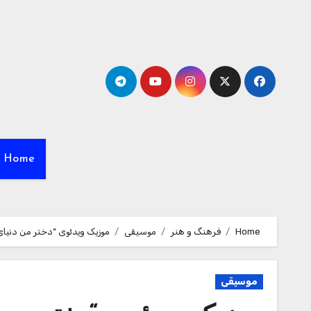
Ski
t
conten
Home
Home
فرهنگ و هنر
موسیقی
موزیک ویدئوی “دختر من دنیای 
موسیقی