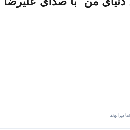
دنیای من” با صدای علیرضا ب
 بیرانوند