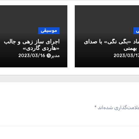
ی
موسیقی
اد «بگی نگی» با صدای
اجرای ساز زهی و جالب
همنی
«هاردی گاردی»
مدیر
2023/03/16
2023/03/1
لامت‌گذاری شده‌اند
*