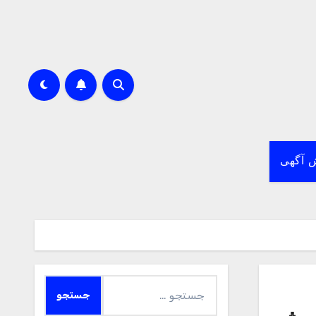
 آگهی
جستجو
برای: