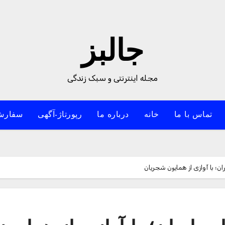
جالبز
مجله اینترنتی و سبک زندگی
تماس با ما
خانه
درباره ما
رپورتاژ-آگهی
سفارش
؛ با آوازی از همایون شجریان