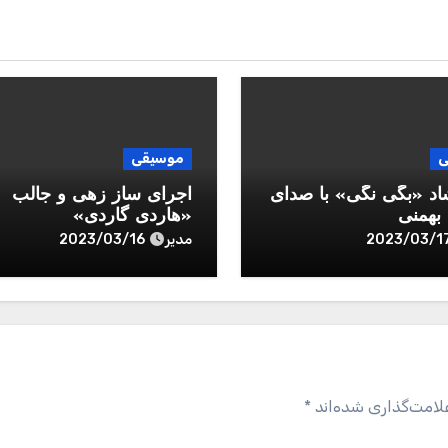
ی
موسیقی
اد «بگی نگی» با صدای
اجرای ساز زهی و جالب
همنی
«هاردی گاردی»
مدیر
2023/03/16
2023/03/1
لامت‌گذاری شده‌اند
*