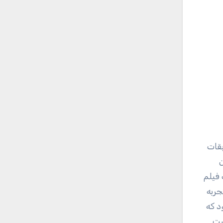
بقات
ن
 فیلم
یران و پرچمدار تیم ایران در المپیک در سال ۲۰۱۶، نیز تجربه
د که