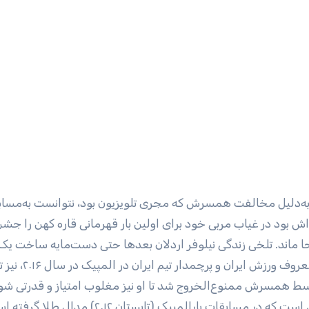
 به‌دلیل مخالفت همسرش که مجری تلویزیون بود، نتوانست به‌مسا
‌اش بود در غیاب مربی خود برای اولین بار قهرمانی قاره کهن را جش
 جا ماند. تلخی زندگی نیلوفر اردلان بعد‌ها حتی دست‌مایه ساخت یک
سینمایی به اسم «عرق سرد» شد. زهرا نعمتی، چهره معروف ورزش ا
توسط همسرش ممنوع‌الخروج شد تا او نیز مغلوب امتیاز و قدرتی شو
بقات پارالمپیک (تابستان ۲۰۱۲) مدال طلا گرفته است.