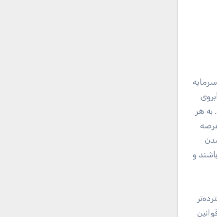
سرمایه
بروی
 به هر
عرصه
شدن
اشند و
ده‌تر
وانین