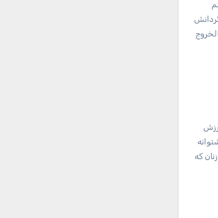
م
گردانش
لخروج
ورزش
توانه
نان که