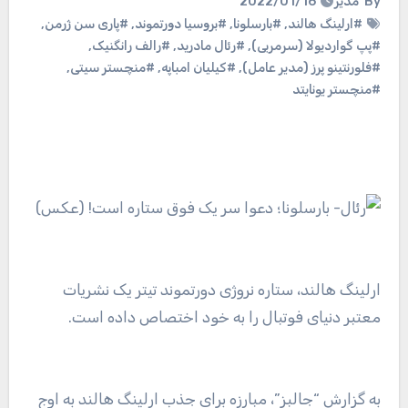
By
مدیر
2022/01/16
#ارلینگ هالند
,
#بارسلونا
,
#بروسیا دورتموند
,
#پاری سن ژرمن
,
#پپ گواردیولا (سرمربی)
,
#رئال مادرید
,
#رالف رانگنیک
,
#فلورنتینو پرز (مدیر عامل)
,
#کیلیان امباپه
,
#منچستر سیتی
,
#منچستر یونایتد
ارلینگ هالند، ستاره نروژی دورتموند تیتر یک نشریات
معتبر دنیای فوتبال را به خود اختصاص داده است.
به گزارش “جالبز”، مبارزه برای جذب ارلینگ هالند به اوج