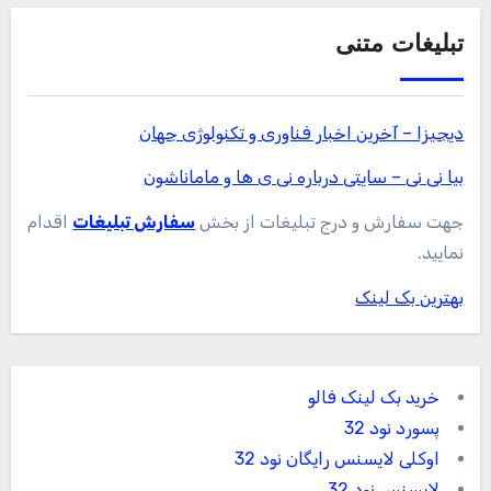
تبلیغات متنی
دیجیزا – آخرین اخبار فناوری و تکنولوژی جهان
بیا نی نی – سایتی درباره نی ی ها و ماماناشون
جهت سفارش و درج تبلیغات از بخش
سفارش تبلیغات
اقدام
نمایید.
بهترین بک لینک
خرید بک لینک فالو
پسورد نود 32
اوکلی لایسنس رایگان نود 32
لایسنس نود 32