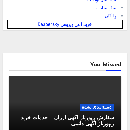
سئو سایت
رایگان
خرید آنتی ویروس Kaspersky
You Missed
دسته‌بندی نشده
سفارش رپورتاژ آگهی ارزان – خدمات خرید
ریپورتاژ اگهی دائمی