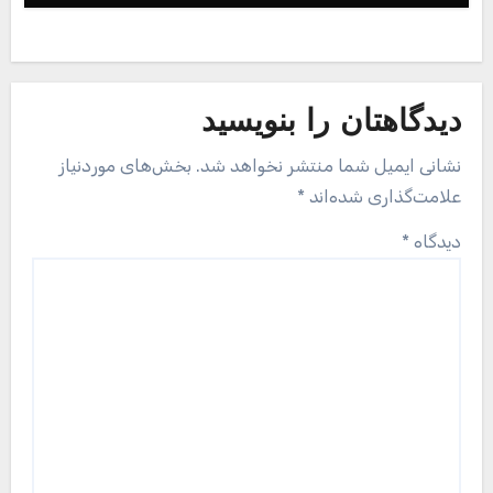
تبلیغات متنی
دیجیزا – آخرین اخبار فناوری و تکنولوژی جهان
بیا نی نی – سایتی درباره نی ی ها و ماماناشون
جهت سفارش و درج تبلیغات از بخش
سفارش تبلیغات
اقدام
نمایید.
بهترین بک لینک
خرید بک لینک فالو
پسورد نود 32
اوکلی لایسنس رایگان نود 32
لایسنس نود 32