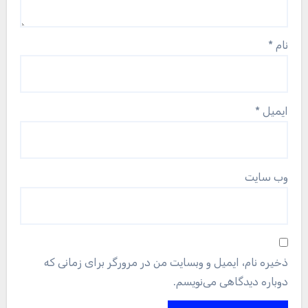
سئو سایت
رایگان
خرید آنتی ویروس Kaspersky
You Missed
دسته‌بندی نشده
سفارش رپورتاژ آگهی ارزان – خدمات خرید
ریپورتاژ اگهی دائمی