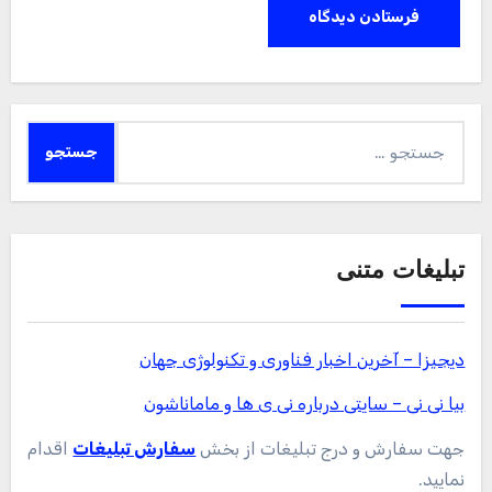
آیا میدانید
حقیقت جالب و مهمی درباره بارون که
نمیدونید
روانشناسی
اینطوری فکر کردن به گذشته، حالتو خوب
میکنه