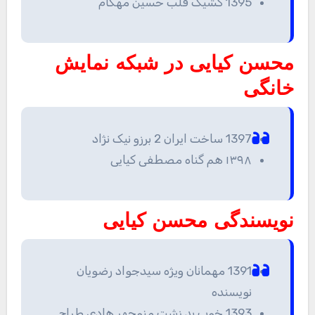
1395 کشیک قلب حسین مهکام
محسن کیایی در شبکه نمایش
خانگی
1397 ساخت ایران 2 برزو نیک نژاد
١٣٩٨ هم گناه مصطفی کیایی
نویسندگی محسن کیایی
1391 مهمانان ویژه سیدجواد رضویان
نویسنده
1393 خوب بد زشت منوچهر هادی طراح