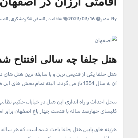
اقامتی ارزان در اصفها
By
مدیر
2023/03/16
#اقامت
,
#سفر
,
#گردشگری
,
#مسا
هتل جلفا چه سالی افتتاح ش
هتل جلفا یکی از قدیمی ترین و با سابقه ترین هتل های دو ستاره منطقه مسیحی نشین جلفا در شهر زیبای اصفهان است که افتتاح
آن به سال 1354 باز می گردد. البته تمام بخش های این هتل در سال 1394 به طور کامل بازسازی و نوسازی شده است.
محل احداث و راه اندازی این هتل در خیابان حکیم نظام
کلیسای چهارصد ساله با قدمت چهار باغ اصفهان برابر اس
هزینه های پایین هتل جلفا باعث شده است که هر ساله تع