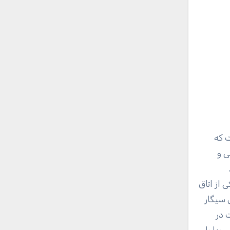
ست که
ی و
 از اتاق
 سیگار
 در
بها یا