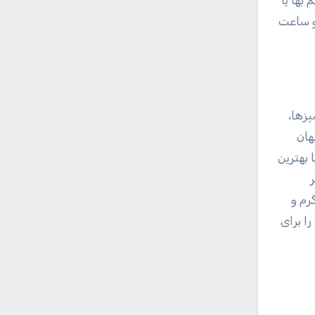
 داده می شود و ساعت
پزها،
هان
 بهترین
رم و
 برای