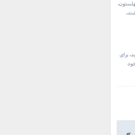
هلستون،
ند،
، برای
خود
ی