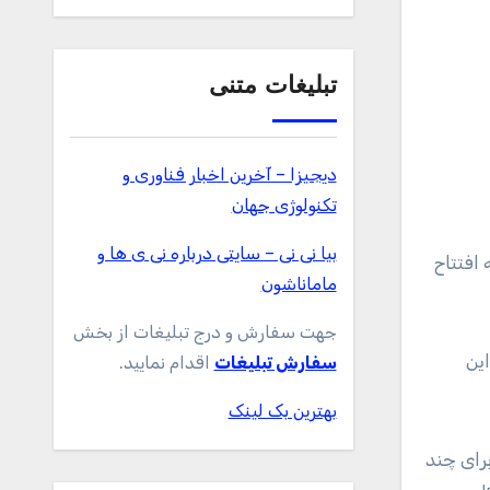
تبلیغات متنی
دیجیزا – آخرین اخبار فناوری و
تکنولوژی جهان
بیا نی نی – سایتی درباره نی ی ها و
ماماناشون
جهت سفارش و درج تبلیغات از بخش
ین
سفارش تبلیغات
اقدام نمایید.
بهترین بک لینک
رای چند