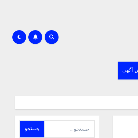
 آگهی
جستجو
برای: