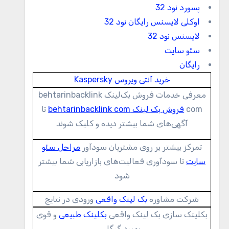
پسورد نود 32
اوکلی لایسنس رایگان نود 32
لایسنس نود 32
سئو سایت
رایگان
خرید آنتی ویروس Kaspersky
معرفی خدمات فروش بک‌لینک behtarinbacklink
com
فروش بک لینک behtarinbacklink com
تا
آگهی‌های شما بیشتر دیده و کلیک شوند
تمرکز بیشتر بر روی مشتریان سودآور
مراحل سئو
سایت
تا سودآوری فعالیت‌های بازاریابی شما بیشتر
شود
شرکت مشاوره
بک لینک واقعی
ورودی در نتایج
بکلینک سازی بک لینک واقعی
بکلینک طبیعی
و قوی
بهبود گوگل