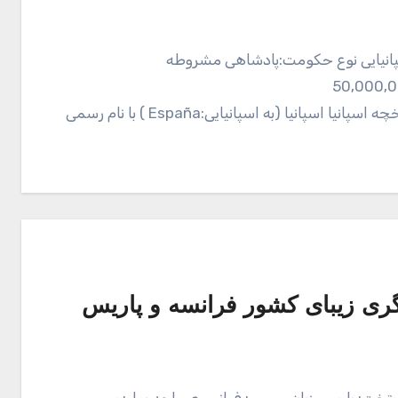
اسپانیایی نوع حکومت:پادشاهی مشروطه
50کیلومتر مربع (50ام) جمعیت:50٬000٬000
————————————————————————— تاریخچه اسپانیا اسپانیا (به اسپانیایی:España ) با نام رسمی
ری زیبای کشور فرانسه و پاریس