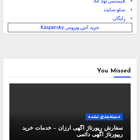
لایسنس نود 32
سئو سایت
رایگان
خرید آنتی ویروس Kaspersky
You Missed
دسته‌بندی نشده
سفارش رپورتاژ آگهی ارزان – خدمات خرید
ریپورتاژ اگهی دائمی