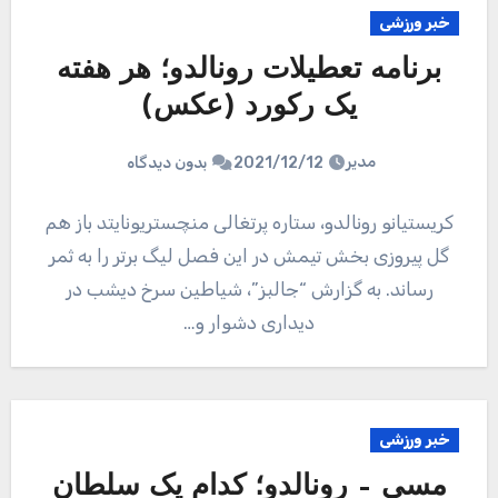
خبر ورزشی
برنامه تعطیلات رونالدو؛ هر هفته
یک رکورد (عکس)
مدیر
2021/12/12
بدون دیدگاه
کریستیانو رونالدو، ستاره پرتغالی منچستریونایتد باز هم
گل پیروزی بخش تیمش در این فصل لیگ برتر را به ثمر
رساند. به گزارش “جالبز”، شیاطین سرخ دیشب در
دیداری دشوار و…
خبر ورزشی
مسی – رونالدو؛ کدام یک سلطان