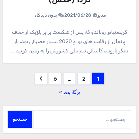
کرد! (عکس)
مدیر
2021/06/28
بدون دیدگاه
کریستیانو رونالدو که پس از شکست برابر بلژیک از حذف
پرتغال از رقابت های یورو 2020 بسیار عصبانی بود، بار
دیگر بازوبند کاپیتانی تیم ملی کشورش را به زمین کوبید.…
صفحه‌بندی
6
…
2
1
نوشته‌ها
برگهٔ بعد »
جستجو
برای: