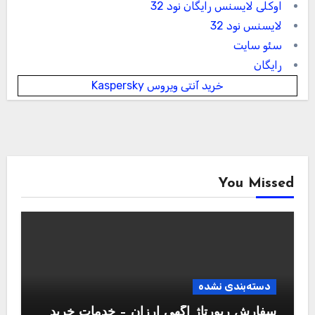
اوکلی لایسنس رایگان نود 32
لایسنس نود 32
سئو سایت
رایگان
خرید آنتی ویروس Kaspersky
You Missed
دسته‌بندی نشده
سفارش رپورتاژ آگهی ارزان – خدمات خرید