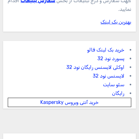
جهت سفارش و درج تبلیغات از بخش
سفارش تبلیغات
اقدام
نمایید.
بهترین بک لینک
خرید بک لینک فالو
پسورد نود 32
اوکلی لایسنس رایگان نود 32
لایسنس نود 32
سئو سایت
رایگان
خرید آنتی ویروس Kaspersky