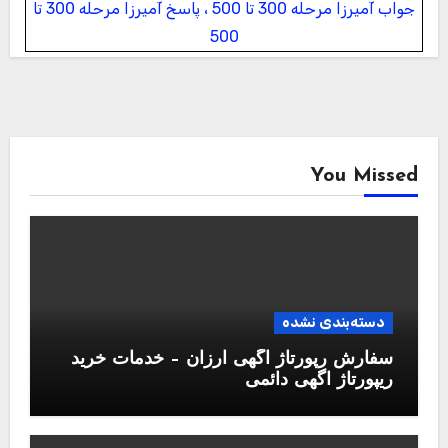
جواب آمیرزا مرحله 300 تا 500 ، پاسخ آمیرزا مرحله 300 تا
500
You Missed
دسته‌بندی نشده
سفارش رپورتاژ آگهی ارزان – خدمات خرید
ریپورتاژ اگهی دائمی