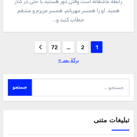
رابطه عاشقانه است وقتی دور هستید یا حتی در کنار
همید. او را همسر مهربانم، همسر عزیزم و عشقم
خطاب کنید و…
صفحه‌بندی
72
…
2
1
نوشته‌ها
برگهٔ بعد »
جستجو
برای:
تبلیغات متنی