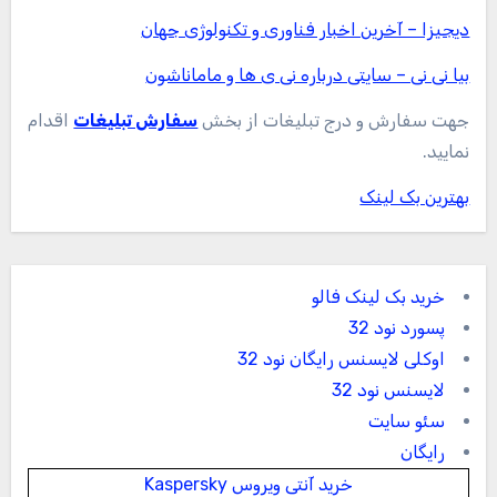
دیجیزا – آخرین اخبار فناوری و تکنولوژی جهان
بیا نی نی – سایتی درباره نی ی ها و ماماناشون
جهت سفارش و درج تبلیغات از بخش
سفارش تبلیغات
اقدام
نمایید.
بهترین بک لینک
خرید بک لینک فالو
پسورد نود 32
اوکلی لایسنس رایگان نود 32
لایسنس نود 32
سئو سایت
رایگان
خرید آنتی ویروس Kaspersky