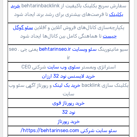
سفارش سریع بکلینک باکیفیت از behtarinbacklink
خرید
بکلینک
تا فرصت‌های بیشتری برای رشد برند ایجاد شود
یکپارچه‌سازی کانال‌های فروش آنلاین و آفلاین
سئو گوگل
چیست
تا هماهنگی کامل بین کانال‌ها ایجاد شود
سیو مانیتورینگ
سئو وبسایت behtarinseo.ir
یعنی چی seo .
ir
استراتژی وبمستر
سئوی وب سایت
شرکتی CEO
خرید لایسنس نود 32 ارزان
بکلینک سازی backlink
خرید بک لینک
و رپورتاژ آگهی سئو وب
سایت
خرید رپورتاژ قوی
نود 32
خرید رپورتاژ
سئو سایت شرکتی https://behtarinseo.com/