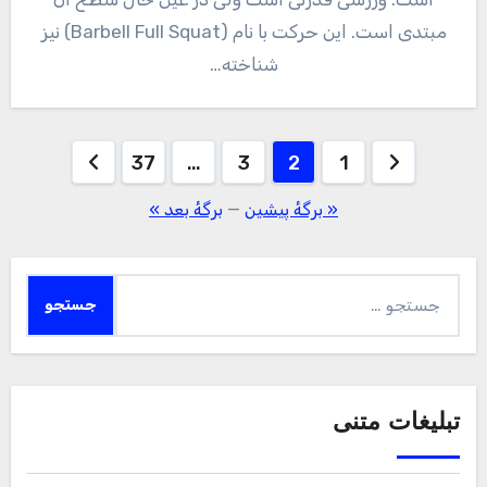
مبتدی است. این حرکت با نام (Barbell Full Squat) نیز
شناخته…
صفحه‌بندی
37
…
3
2
1
نوشته‌ها
« برگه‌ٔ پیشین
—
برگهٔ بعد »
جستجو
برای:
تبلیغات متنی