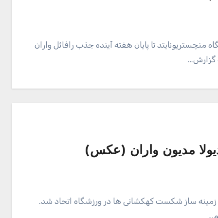
ه منچستریونایتد تا پایان هفته آینده جذب رافائل واران
ه گزارش…
یولا مدیون واران (عکس)
د زمینه ساز شکست کهکشانی ها در ورزشگاه اتحاد شد.
م…