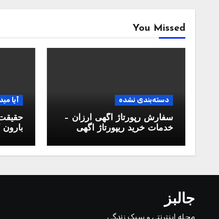
You Missed
دسته‌بندی نشده
آیا مید
سفارش رپورتاژ آگهی ارزان –
حقیقت 
خدمات خرید ریپورتاژ اگهی
بارون ک
دائمی
جالبز
مجله اینترنتی و سبک زندگی