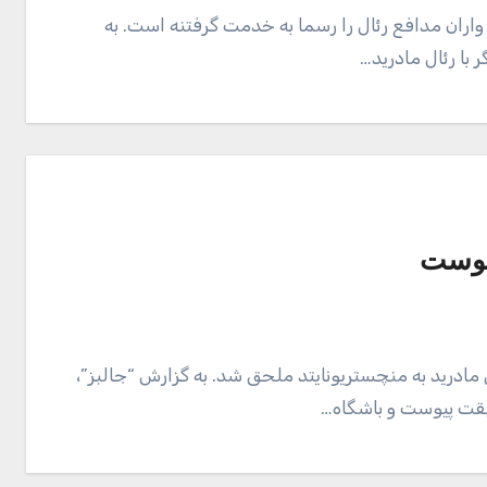
 واران مدافع رئال را رسما به خدمت گرفتنه است. به
 با رئال مادرید…
پیوست
سوی و 28 ساله باشگاه رئال مادرید به منچستریونایتد ملحق شد. به گزارش “جالبز”،
یقت پیوست و باشگاه…