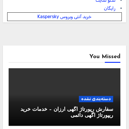
سئو سایت
رایگان
خرید آنتی ویروس Kaspersky
You Missed
دسته‌بندی نشده
سفارش رپورتاژ آگهی ارزان – خدمات خرید
ریپورتاژ اگهی دائمی