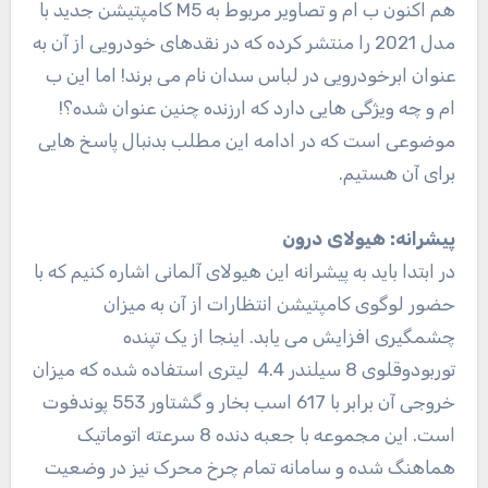
هم اکنون ب ام و تصاویر مربوط به M5 کامپتیشن جدید با
مدل 2021 را منتشر کرده که در نقدهای خودرویی از آن به
عنوان ابرخودرویی در لباس سدان نام می برند! اما این ب
ام و چه ویژگی هایی دارد که ارزنده چنین عنوان شده؟!
موضوعی است که در ادامه این مطلب بدنبال پاسخ هایی
برای آن هستیم.
پیشرانه: هیولای درون
در ابتدا باید به پیشرانه این هیولای آلمانی اشاره کنیم که با
حضور لوگوی کامپتیشن انتظارات از آن به میزان
چشمگیری افزایش می یابد. اینجا از یک تپنده
توربودوقلوی 8 سیلندر 4.4 لیتری استفاده شده که میزان
خروجی آن برابر با 617 اسب بخار و گشتاور 553 پوندفوت
است. این مجموعه با جعبه دنده 8 سرعته اتوماتیک
هماهنگ شده و سامانه تمام چرخ محرک نیز در وضعیت