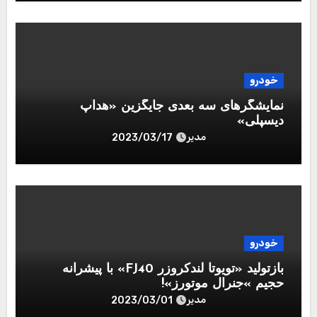
خودرو
نمایشگرهای سه بعدی جایگزین «هدآپ
دیسپلی‌»
مدیر
2023/03/17
خودرو
بازتولید «تویوتا لندکروزر FJ40» با پیشرانه
حجیم »جنرال موتورز»!
مدیر
2023/03/01