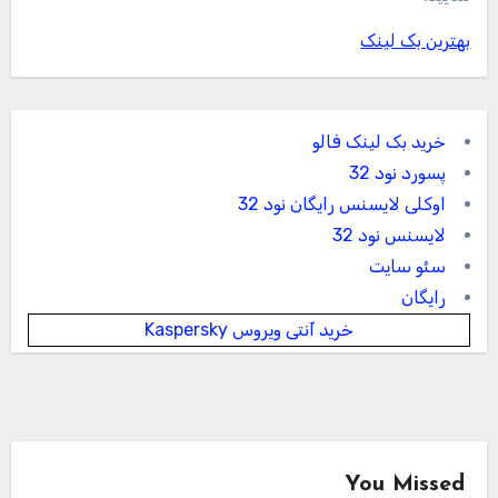
بهترین بک لینک
خرید بک لینک فالو
پسورد نود 32
اوکلی لایسنس رایگان نود 32
لایسنس نود 32
سئو سایت
رایگان
خرید آنتی ویروس Kaspersky
You Missed