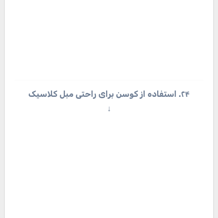
استفاده از ترکیب رنگ ها در دکوراسیون داخلی به صورت
تصویری در جالبز آشنا شوید تا انتخاب بهتر و اصولی تری
داشته باشید.
کدامیک از مدل‌های کوسن مبل این مقاله به نظر شما
زیباتر است؟ لطفا نظرات خود را با ما و مخاطبان جالبز
درمیان بگذارید.
منبع: ستـــاره
راهبری
ناگفته‌هایی شنیدنی
سی‌و‌سه‌پل و معماری
نوشته
درباره معماری «تاج
شگفت‌انگیز آن