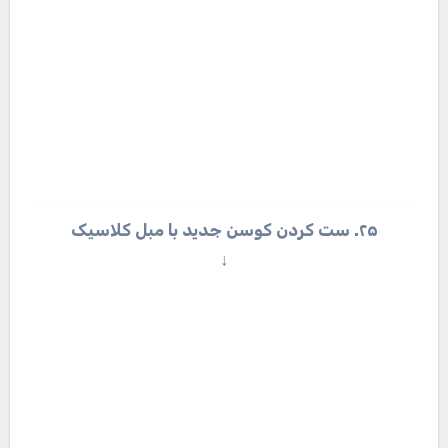
محل»
By
مدیر
Related Post
دکوراسیون
جای اصلی مایکروفر در آشپزخونه که خیلی ها
نمیدونن