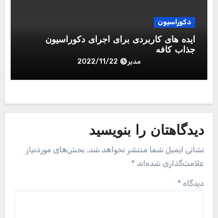
جهت سفارش و درج تبلیغات از بخش
سفارش تبلیغات
اقدام
نمایید.
بهترین بک لینک
خرید بک لینک فالو
پسورد نود 32
اوکلی لایسنس رایگان نود 32
لایسنس نود 32
سئو سایت
رایگان
خرید آنتی ویروس Kaspersky