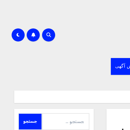
 آگهی
جستجو
برای: