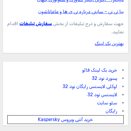
You Missed
دسته‌بندی نشده
سفارش رپورتاژ آگهی ارزان – خدمات خرید
ریپورتاژ اگهی دائمی
آیا میدانید
حقیقت جالب و مهمی درباره بارون که
نمیدونید