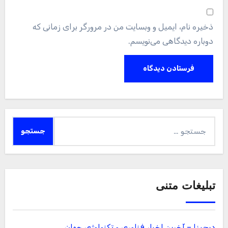
نمایید.
بهترین بک لینک
خرید بک لینک فالو
پسورد نود 32
اوکلی لایسنس رایگان نود 32
لایسنس نود 32
سئو سایت
رایگان
خرید آنتی ویروس Kaspersky