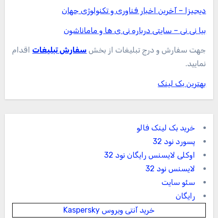
دیجیزا – آخرین اخبار فناوری و تکنولوژی جهان
بیا نی نی – سایتی درباره نی ی ها و ماماناشون
جهت سفارش و درج تبلیغات از بخش
سفارش تبلیغات
اقدام
نمایید.
بهترین بک لینک
خرید بک لینک فالو
پسورد نود 32
اوکلی لایسنس رایگان نود 32
لایسنس نود 32
سئو سایت
رایگان
خرید آنتی ویروس Kaspersky