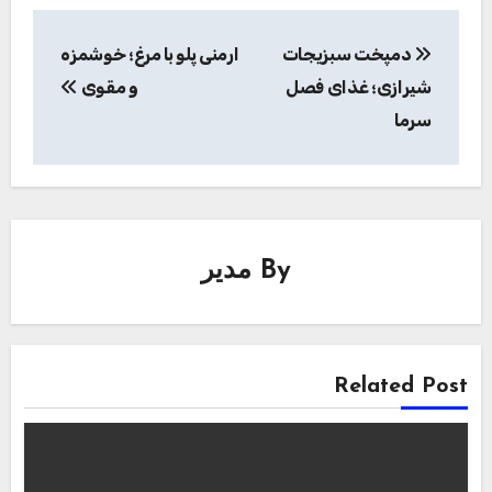
راهبری
دمپخت سبزیجات
ارمنی پلو با مرغ؛ خوشمزه
نوشته
شیرازی؛ غذای فصل
و مقوی
سرما
By
مدیر
Related Post