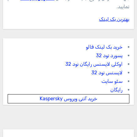
نمایید.
بهترین بک لینک
خرید بک لینک فالو
پسورد نود 32
اوکلی لایسنس رایگان نود 32
لایسنس نود 32
سئو سایت
رایگان
خرید آنتی ویروس Kaspersky