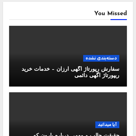
You Missed
دسته‌بندی نشده
سفارش رپورتاژ آگهی ارزان – خدمات خرید
ریپورتاژ اگهی دائمی
آیا میدانید
حقیقت جالب و مهمی درباره بارون که