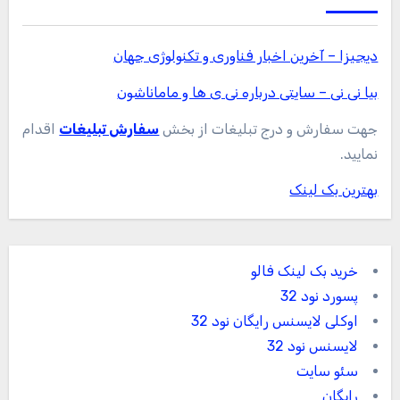
دیجیزا – آخرین اخبار فناوری و تکنولوژی جهان
بیا نی نی – سایتی درباره نی ی ها و ماماناشون
جهت سفارش و درج تبلیغات از بخش
سفارش تبلیغات
اقدام
نمایید.
بهترین بک لینک
خرید بک لینک فالو
پسورد نود 32
اوکلی لایسنس رایگان نود 32
لایسنس نود 32
سئو سایت
رایگان