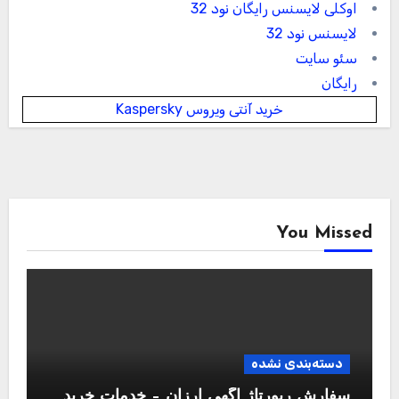
اوکلی لایسنس رایگان نود 32
لایسنس نود 32
سئو سایت
رایگان
خرید آنتی ویروس Kaspersky
You Missed
دسته‌بندی نشده
سفارش رپورتاژ آگهی ارزان – خدمات خرید