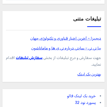
تبلیغات متنی
دیجیزا – آخرین اخبار فناوری و تکنولوژی جهان
بیا نی نی – سایتی درباره نی ی ها و ماماناشون
جهت سفارش و درج تبلیغات از بخش
سفارش تبلیغات
اقدام
نمایید.
بهترین بک لینک
خرید بک لینک فالو
پسورد نود 32