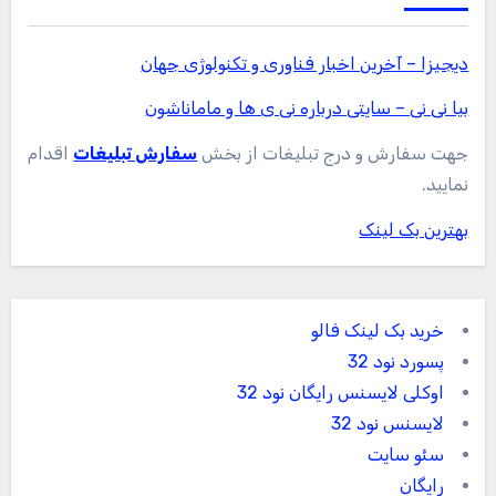
دیجیزا – آخرین اخبار فناوری و تکنولوژی جهان
بیا نی نی – سایتی درباره نی ی ها و ماماناشون
جهت سفارش و درج تبلیغات از بخش
سفارش تبلیغات
اقدام
نمایید.
بهترین بک لینک
خرید بک لینک فالو
پسورد نود 32
اوکلی لایسنس رایگان نود 32
لایسنس نود 32
سئو سایت
رایگان