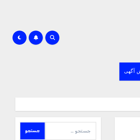
 آگهی
جستجو
برای: