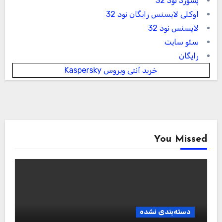
پسورد نود 32
اوکلی لایسنس رایگان نود 32
لایسنس نود 32
سئو سایت
رایگان
خرید آنتی ویروس Kaspersky
You Missed
دسته‌بندی نشده