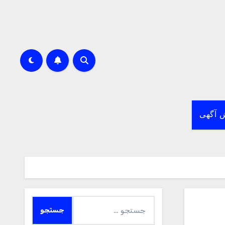
 آگهی
جستجو
برای: