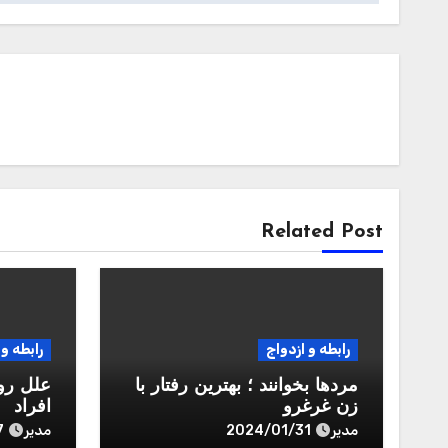
Related Post
رابطه و ازدواج
رابطه و 
مردها بخوانند ؛ بهترین رفتار با
علل رو
زن غرغرو
افراد
مدیر
مدیر
7
2024/01/31