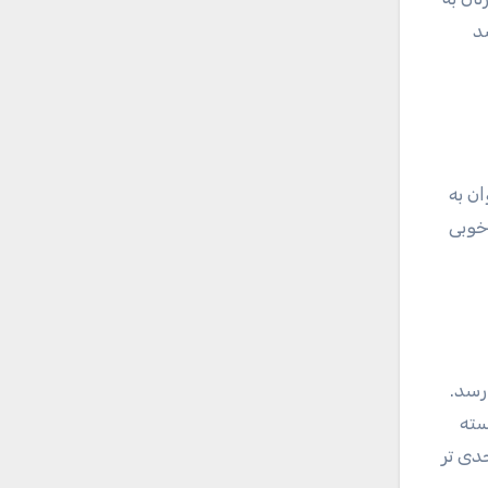
د
ن به
خوبی
رسد.
سته
دی تر