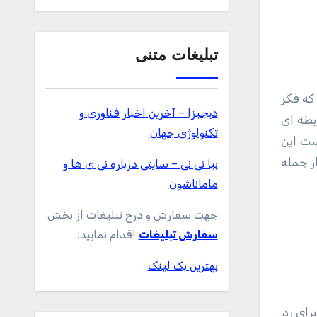
تبلیغات متنی
دیجیزا – آخرین اخبار فناوری و
بطه ای
تکنولوژی جهان
ست این
ز جمله
بیا نی نی – سایتی درباره نی ی ها و
ماماناشون
جهت سفارش و درج تبلیغات از بخش
سفارش تبلیغات
اقدام نمایید.
بهترین بک لینک
رای رد