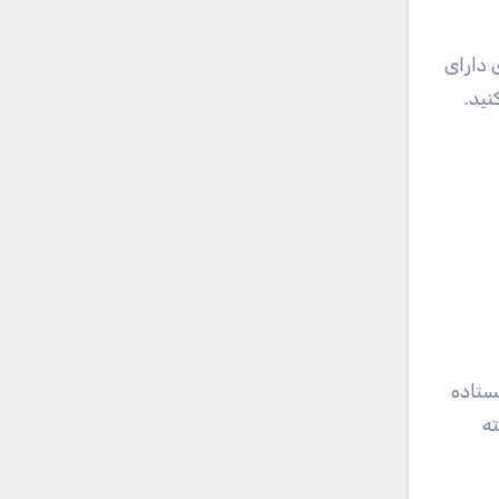
 دارای
نید.
ستاده
ته