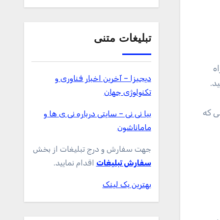
تبلیغات متنی
ه
دیجیزا – آخرین اخبار فناوری و
د.
تکنولوژی جهان
ی که
بیا نی نی – سایتی درباره نی ی ها و
ماماناشون
جهت سفارش و درج تبلیغات از بخش
سفارش تبلیغات
اقدام نمایید.
بهترین بک لینک