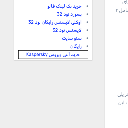
ای
خرید بک لینک فالو
استایل خود را به رنگ طوسی تیره، صورتی کمرنگ، یا سبزآبی انتخاب کنید. همانطور که مشاهده می‌کنید این مدل هودی شامل ۲
پسورد نود 32
اوکلی لایسنس رایگان نود 32
لایسنس نود 32
سئو سایت
رایگان
خرید آنتی ویروس Kaspersky
 پلی
 این