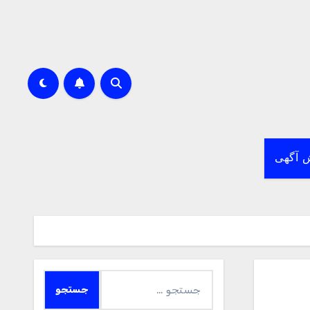
 آگهی
جستجو
برای: