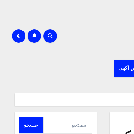
 آگهی
جستجو
برای: