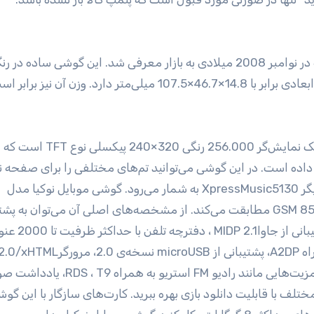
5130 XpressMusic یکی دیگر از مدل‌های نوکیا ست که در نوامبر 2008 میلادی به بازار معرفی شد. این گوشی ساد
ن داده است. در این گوشی می‌توانید تم‌های مختلفی را برای صفحه 
دانلود کنید. کلیدهای مخصوص موسیقی مشخصه‌ی دیگر XpressMusic5130 به شمار می‌رود. گوشی موبایل نوکیا مدل
5130XpressMusic با باندهایGSM 850 / 900 / 1800 / 1900 مطابقت می‌کند. از مشخصه‌های اصلی آن می‌توان به
زنگ‌های پلی‌فونیک 64 کاناله وMP3 با قابلیت دانلود،
هشدار ویبره اشاره کرد. هم‌چنین، در این جا می‌توانید از مزیت‌هایی مانند رادیو FM استریو به همر
جی 3.5 میلی‌متری AV و بازی‌های مختلف با قابلیت دانلود بازی بهره ببرید. کارت‌های سازگار با این