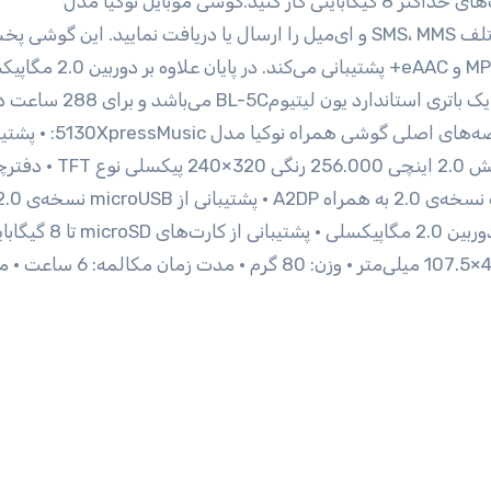
microSD هستند. شایان ذکر است شما می‌توانید با کارت‌های حداکثر 8 گیگابایتی کار کنید.گوشی موبایل نوکیا مدل
5130XpressMusic به شما امکان می‌دهد پیام‌های مختلف SMS، MMS و ای‌میل را ارسال یا دریافت نمایید. این گوش
کننده‌ی کارآمدی نیز دارد که از فرمت‌های MP3، MP4، WMA و eAAC+ پشتیبانی م
باید به باتری مصرفی 5130XpressMusic اشاره کنیم که یک باتری اس
استندبای و 6 ساعت مکالمه‌ی مفید عمر می‌کند. مشخصه‌های اصلی گو
باندهای GSM 850 / 900 / 1800 / 1900 • صفحه نمایش 2.0 این
قابلیت ارسال و دریافت پیام‌های SMS، MMS و ای‌میل • دوربین 2.0 مگاپیکسلی •
باتری استاندارد یون لیتیوم نوع BL-5C • ابعاد: 14.8×46.7×107.5 میلی‌متر • وزن: 80 گرم