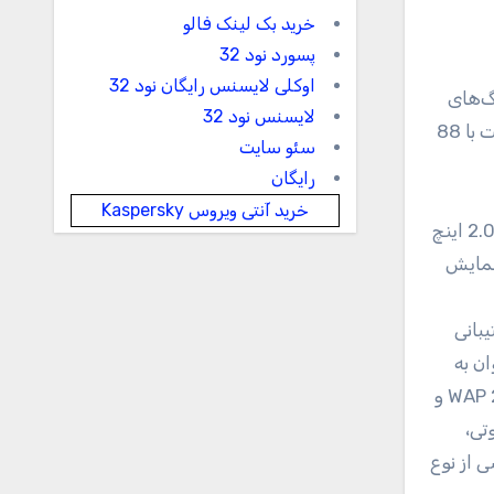
خرید بک لینک فالو
پسورد نود 32
اوکلی لایسنس رایگان نود 32
ه در رنگ‌های
لایسنس نود 32
قرمز و آبی عرضه شده است. نوکیا 5130 XpressMusic ابعادی برابر با 14.8×46.7×107.5 میلی‌متر دارد. وزن آن نیز برابر است با 88
سئو سایت
رایگان
خرید آنتی ویروس Kaspersky
صفحه نمایش به کار رفته در نوکیا 5130XpressMusic یک نمایش‌گر 256.000 رنگی 320×240 پیکسلی نوع TFT است که 2.0 اینچ
نمایش
 پشتیبانی
 پشتیبانی از جاواMIDP 2.1 ، دفترچه تلفن با حداکثر ظرفیت تا 2000 عنوان به
همراه عکس، GPRS، EDGE، بلوتوث نسخه‌ی 2.0 به همراه A2DP، پشتیبانی از microUSB نسخه‌ی 2.0، مرورگرWAP 2.0/xHTML و
اه RDS ، T9، یادداشت صوتی،
 گوشی از نوع