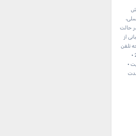
ی پخش
ی‌کند. در پایان علاوه بر دوربین 2.0 مگاپیکسلی،
تاندارد یون لیتیومBL-5C می‌باشد و برای 288 ساعت در حالت
شی همراه نوکیا مدل 5130XpressMusic: • پشتیبانی از
چی 256.000 رنگی 320×240 پیکسلی نوع TFT • دفترچه تلفن
با حداکثر ظرفیت تا 2000 عنوان • هشدار ویبره • بلوتوث نسخه‌ی 2.0 به همراه A2DP • پشتیبانی از microUSB نسخه‌ی 2.0 •
 پشتیبانی از کارت‌های microSD تا 8 گیگابایت •
 • مدت زمان مکالمه: 6 ساعت • مدت