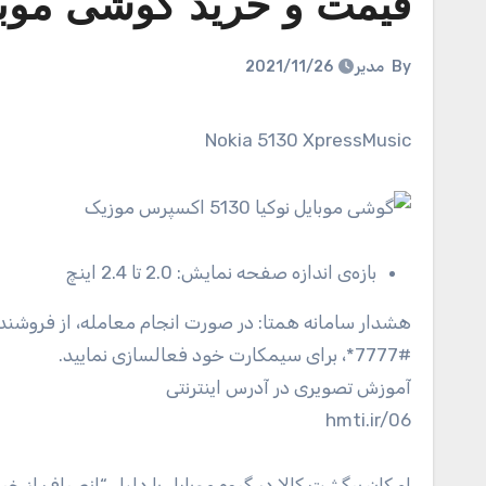
قیمت و خرید گوشی موبایل نوکیا 5130
By
مدیر
2021/11/26
Nokia 5130 XpressMusic
بازه‌ی اندازه صفحه نمایش:
2.0 تا 2.4 اینچ
هشدار سامانه همتا: در صورت انجام معامله، از فروشنده
#7777*، برای سیمکارت خود فعالسازی نمایید.
آموزش تصویری در آدرس اینترنتی
hmti.ir/06
امکان برگشت کالا در گروه موبایل با دلیل “انصراف از خر