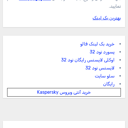
نمایید.
بهترین بک لینک
خرید بک لینک فالو
پسورد نود 32
اوکلی لایسنس رایگان نود 32
لایسنس نود 32
سئو سایت
رایگان
خرید آنتی ویروس Kaspersky