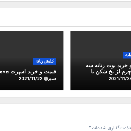
نه
کفش زنانه
 خرید بوت زنانه سه
م لژ یخ شکن با
قیمت و خرید اسپرت evaنایک
رایگان
مدیر
2021/11/22
2021/11/2
لامت‌گذاری شده‌اند
*