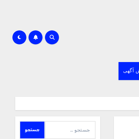
 آگهی
جستجو
برای: