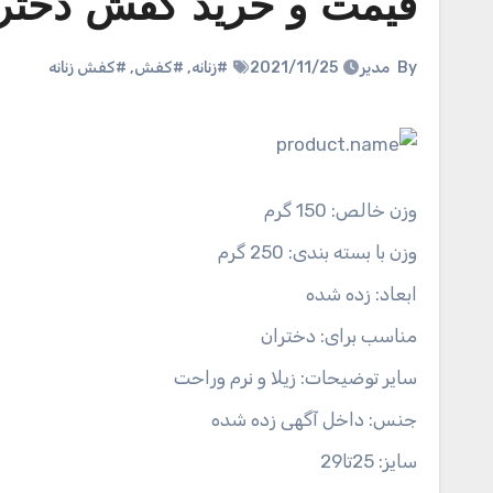
قیمت و خرید کفش دخترو
By
مدیر
2021/11/25
#زنانه
,
#کفش
,
#کفش زنانه
وزن خالص:
150 گرم
وزن با بسته بندی:
250 گرم
ابعاد:
زده شده
مناسب برای:
دختران
سایر توضیحات:
زیلا و نرم وراحت
جنس:
داخل آگهی زده شده
سایز:
25تا29