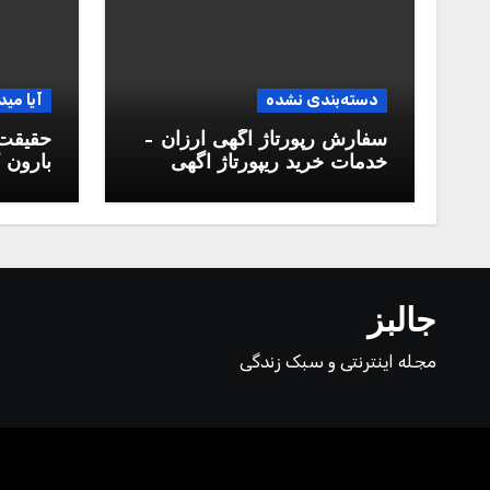
دسته‌بندی نشده
آیا مید
سفارش رپورتاژ آگهی ارزان –
حقیقت 
خدمات خرید ریپورتاژ اگهی
بارون ک
دائمی
جالبز
مجله اینترنتی و سبک زندگی