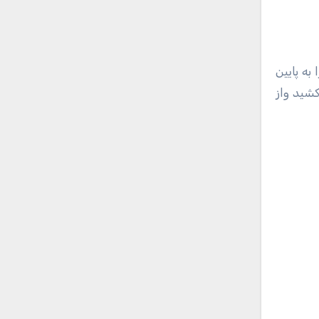
به پایین
شید واز