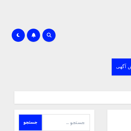
 آگهی
جستجو
برای: