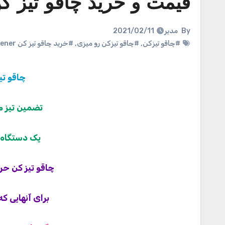
قیمت و خرید چاقو تیز کن fe Sharpener
By
مدیر
2021/02/11
#چاقو تیزکن
,
#چاقو تیزکن رو میزی
,
#خرید چاقو تیز کن Knife Sharpener
چاقو تیز کن ener
تضمين تيز م
یک دستگاه 
چاقو تیز کن ح
برای آنهایی ک