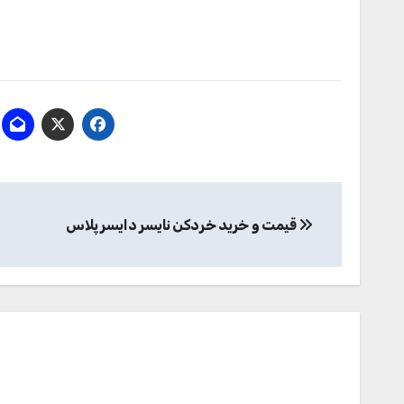
راهبری
قیمت و خرید خردكن نايسر دايسر پلاس
نوشته