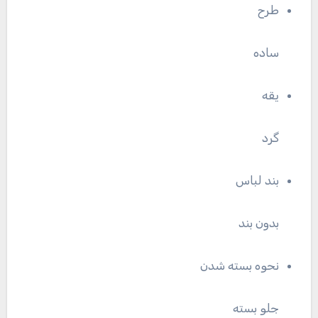
طرح
ساده
یقه
گرد
بند لباس
بدون بند
نحوه بسته شدن
جلو بسته