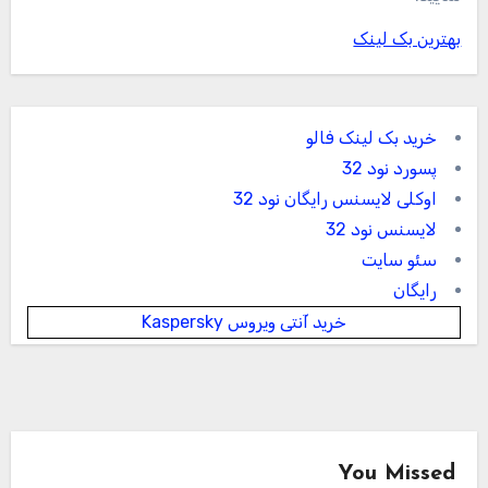
بهترین بک لینک
خرید بک لینک فالو
پسورد نود 32
اوکلی لایسنس رایگان نود 32
لایسنس نود 32
سئو سایت
رایگان
خرید آنتی ویروس Kaspersky
You Missed