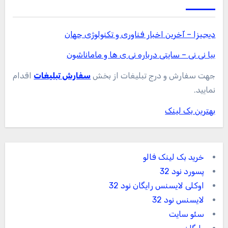
دیجیزا – آخرین اخبار فناوری و تکنولوژی جهان
بیا نی نی – سایتی درباره نی ی ها و ماماناشون
جهت سفارش و درج تبلیغات از بخش
سفارش تبلیغات
اقدام
نمایید.
بهترین بک لینک
خرید بک لینک فالو
پسورد نود 32
اوکلی لایسنس رایگان نود 32
لایسنس نود 32
سئو سایت