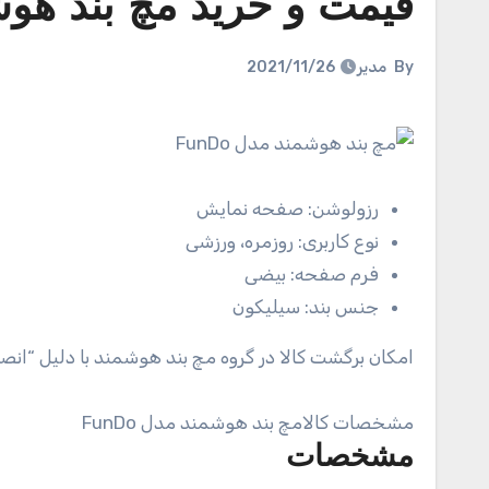
قیمت و خرید مچ بند هوشمند
By
مدیر
2021/11/26
رزولوشن:
صفحه نمایش
نوع کاربری:
روزمره، ورزشی
فرم صفحه:
بیضی
جنس بند:
سیلیکون
امکان برگشت کالا در گروه مچ بند هوشمند با دلیل “انصر
مشخصات کالا
مچ بند هوشمند مدل FunDo
مشخصات