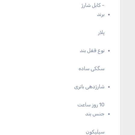
– کابل شارژ
برند
پلار
نوع قفل بند
سگکی ساده
شارژدهی باتری
10 روز ساعت
جنس بند
سیلیکون