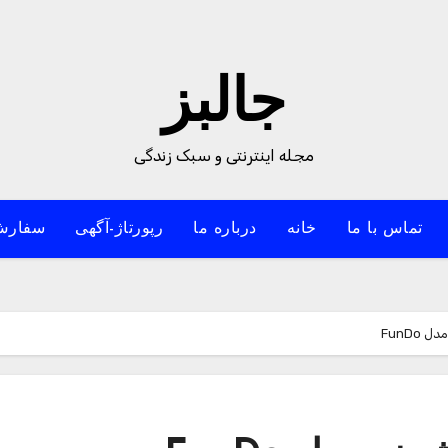
جالبز
مجله اینترنتی و سبک زندگی
تماس با ما
خانه
درباره ما
رپورتاژ-آگهی
سفارش
FunDo