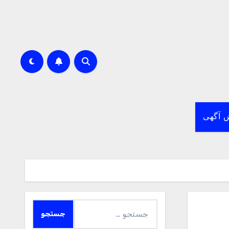
 آگهی
جستجو
برای: