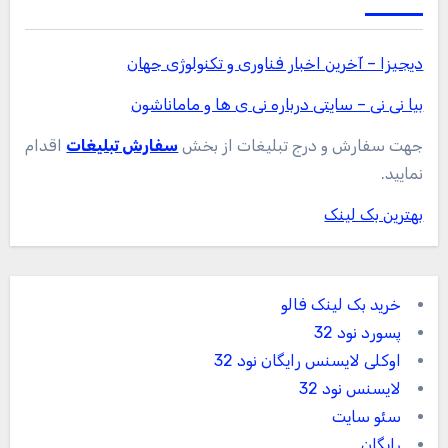
دیجیزا – آخرین اخبار فناوری و تکنولوژی جهان
بیا نی نی – سایتی درباره نی ی ها و ماماناشون
جهت سفارش و درج تبلیغات از بخش
سفارش تبلیغات
اقدام
نمایید.
بهترین بک لینک
خرید بک لینک فالو
پسورد نود 32
اوکلی لایسنس رایگان نود 32
لایسنس نود 32
سئو سایت
رایگان