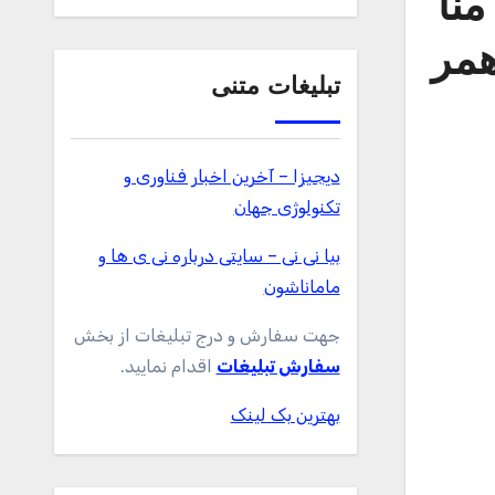
ت و خرید محافظ صفحه نمايش زیرو مدل LZ-01 منا
سونگ Galaxy A31 به همر
تبلیغات متنی
دیجیزا – آخرین اخبار فناوری و
تکنولوژی جهان
بیا نی نی – سایتی درباره نی ی ها و
ماماناشون
جهت سفارش و درج تبلیغات از بخش
سفارش تبلیغات
اقدام نمایید.
بهترین بک لینک