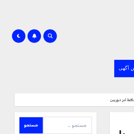
 آگهی
جستجو
برای: