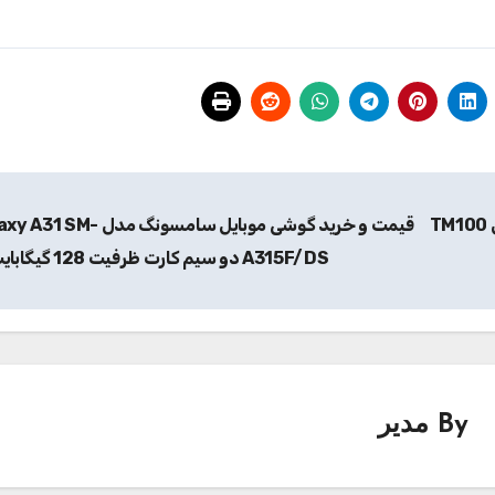
T
قیمت و خرید گوشی موبایل سامسونگ مدل SM
A315F/DS دو سیم کارت ظرفیت 128 گیگابایت
By
مدیر