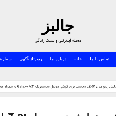
جالبز
مجله اینترنتی و سبک زندگی
تماس با ما
خانه
درباره ما
رپورتاژ-آگهی
سفارش
Galaxy A31 به همراه محافظ لنز دوربین