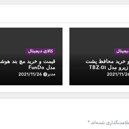
یجیتال
کالای دیجیتال
قیمت و خرید محافظ پشت
قیمت و خرید مچ بند هوشم
گوشی زیرو مدل TBZ-01
مدل FunDo
برای گوشی موبایل اپل
مدیر
2021/11/26
2021/11/2
I بسته 2 عددی
لامت‌گذاری شده‌اند
*