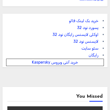
خرید بک لینک فالو
پسورد نود 32
اوکلی لایسنس رایگان نود 32
لایسنس نود 32
سئو سایت
رایگان
خرید آنتی ویروس Kaspersky
You Missed