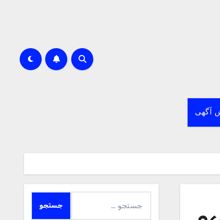
 آگهی
جستجو
برای: