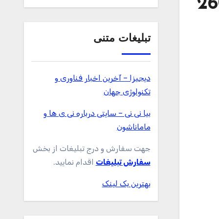
ات جعبه ای بتیس سری زریوار – 260
تبلیغات متنی
دیجیزا – آخرین اخبار فناوری و
تکنولوژی جهان
بیا نی نی – سایتی درباره نی ی ها و
ماماناشون
جهت سفارش و درج تبلیغات از بخش
سفارش تبلیغات
اقدام نمایید.
بهترین بک لینک