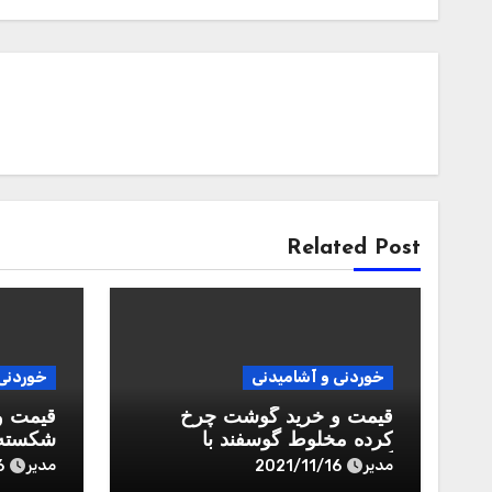
Related Post
خوردنی و آشامیدنی
خوردنی 
قیمت و خرید گوشت چرخ
قیمت و
کرده مخلوط گوسفند با
شکسته 
گوساله ممتاز رويال طعم –
– 450 گرم
مدیر
مدیر
6
2021/11/16
450 گرم