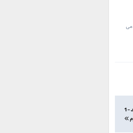
ن می
قیمت و خرید ماهی قزل آلا شکم خالی منجمد بیستون صید – 1
م