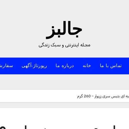
جالبز
مجله اینترنتی و سبک زندگی
تماس با ما
خانه
درباره ما
رپورتاژ-آگهی
سفارش
بتیس سری زریوار – 260 گرم