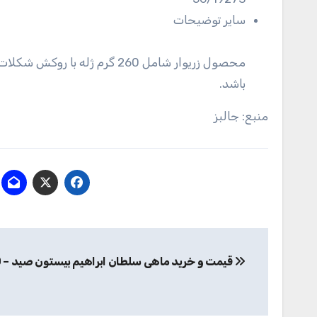
سایر توضیحات
محصول زریوار شامل 260 گرم ژله
باشد.
منبع: جالبز
راهبری
قیمت و خرید ماهی سلطان ابراهیم بیستون صید – 600 گرم
نوشته